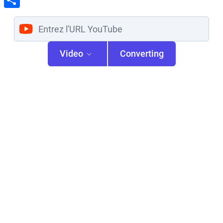
Share
Video
Converting