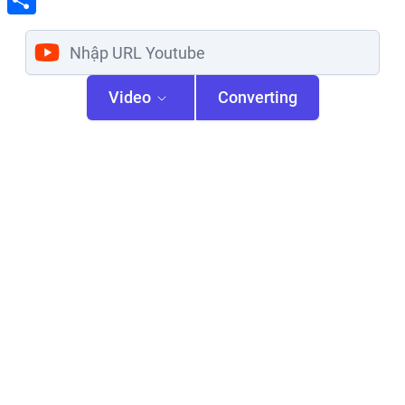
Share
Video
Converting