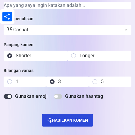
Gaya penulisan
Share
👋 Casual
Panjang komen
Shorter
Longer
Bilangan variasi
1
3
5
Gunakan emoji
Gunakan hashtag
HASILKAN KOMEN