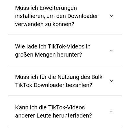
erforderlich.
Muss ich Erweiterungen
installieren, um den Downloader
verwenden zu können?
Nein, es ist nicht erforderlich, Erweiterungen zu 
installieren. Fügen Sie einfach den TikTok-Video-
Wie lade ich TikTok-Videos in
Benutzernamen in das Eingabefeld auf unserer 
großen Mengen herunter?
Website ein und laden Sie Ihre Inhalte herunter.
Zum Herunterladen fügen Sie einfach den 
Benutzernamen in socialplus.ai ein.
Muss ich für die Nutzung des Bulk
TikTok Downloader bezahlen?
Nein, die Nutzung des Bulk TikTok Downloader 
auf socialplus.ai ist völlig kostenlos und ohne 
Kann ich die TikTok-Videos
versteckte Gebühren.
anderer Leute herunterladen?
Ja, wenn der Videoersteller Downloads aktiviert 