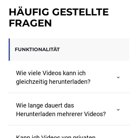
HÄUFIG GESTELLTE
FRAGEN
FUNKTIONALITÄT
Wie viele Videos kann ich
gleichzeitig herunterladen?
Sie können bis zu 50 TikTok-Videos gleichzeitig 
herunterladen. Für die beste Download-
Wie lange dauert das
Geschwindigkeit und das beste Erlebnis 
Herunterladen mehrerer Videos?
empfehlen wir, jeweils 10 davon 
herunterzuladen.
Die Downloadzeit hängt von Ihrer 
Internetgeschwindigkeit, der Anzahl der Videos 
Kann ich Videos von privaten