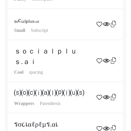
ₛₒcᵢₐₗₚₗᵤₛ.ₐᵢ
Small
Subscript
ｓｏｃｉａｌｐｌｕ
ｓ.ａｉ
Cool
spacing
⒮⒪⒞⒤⒜⒧⒫⒧⒰⒮.⒜⒤
Wrappers
Parenthesis
รσ૮เαℓρℓµร.αเ