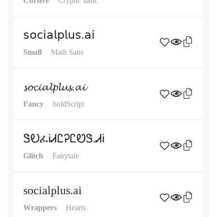
Cursive
Cryptic Italic
𝗌𝗈𝖼𝗂𝖺𝗅𝗉𝗅𝗎𝗌.𝖺𝗂
Small
Math Sans
𝓼𝓸𝓬𝓲𝓪𝓵𝓹𝓵𝓾𝓼.𝓪𝓲
Fancy
boldScript
ᏕᎧፈᎥᏗᏝᎮᏝᏬᏕ.ᏗᎥ
Glitch
Fairytale
socialplus.ai
Wrappers
Hearts