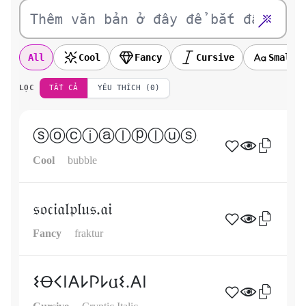
All
Cool
Fancy
Cursive
Small
LỌC
TẤT CẢ
YÊU THÍCH (0)
ⓢⓞⓒⓘⓐⓛⓟⓛⓤⓢ.ⓐⓘ
Cool
bubble
𝔰𝔬𝔠𝔦𝔞𝔩𝔭𝔩𝔲𝔰.𝔞𝔦
Fancy
fraktur
𐌔Ꝋ𐌂𐌉𐌀𐌋𐌐𐌋𐌵𐌔.𐌀𐌉