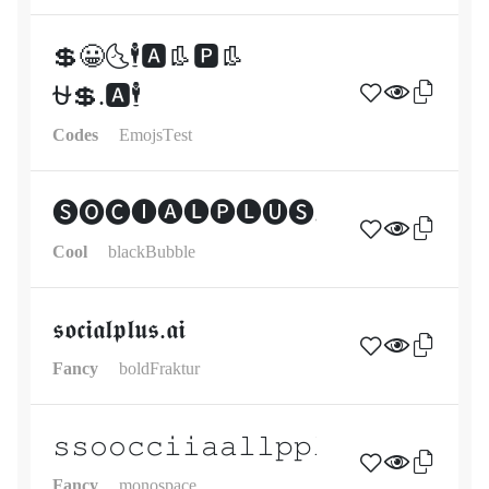
💲😀🌜🕴🅰👢🅿👢
⛎💲.🅰🕴
Codes
EmojsTest
🅢🅞🅒🅘🅐🅛🅟🅛🅤🅢.🅐🅘
Cool
blackBubble
𝖘𝖔𝖈𝖎𝖆𝖑𝖕𝖑𝖚𝖘.𝖆𝖎
Fancy
boldFraktur
𝚜𝚜𝚘𝚘𝚌𝚌𝚒𝚒𝚊𝚊𝚕𝚕𝚙𝚙𝚕𝚕𝚞𝚞𝚜𝚜..𝚊𝚊
Fancy
monospace