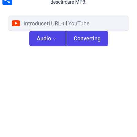
descărcare MP3.
Share
Audio
Converting