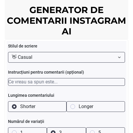
GENERATOR DE
COMENTARII INSTAGRAM
AI
Stilul de scriere
👋 Casual
Instrucțiuni pentru comentarii (opțional)
Lungimea comentariului
Shorter
Longer
Numărul de variații
1
3
5