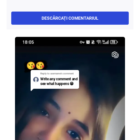
DESCĂRCAȚI COMENTARIUL
Reply to username's
comment
Write any comment and
see what happens 😁