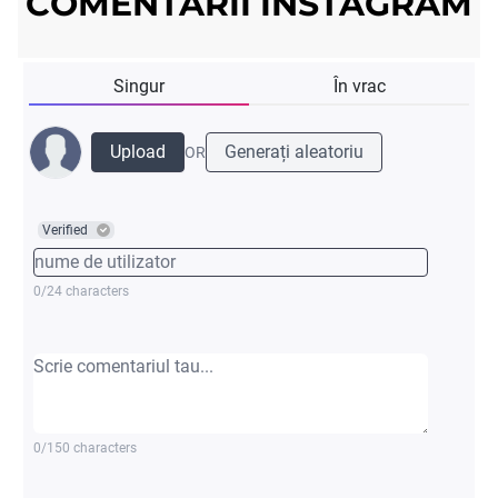
COMENTARII INSTAGRAM
Singur
În vrac
Upload
Generați aleatoriu
OR
Verified
0/24 characters
0/150 characters