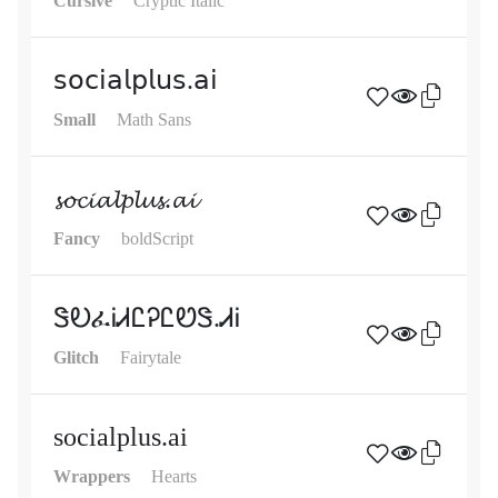
Cursive
Cryptic Italic
𝗌𝗈𝖼𝗂𝖺𝗅𝗉𝗅𝗎𝗌.𝖺𝗂
Small
Math Sans
𝓼𝓸𝓬𝓲𝓪𝓵𝓹𝓵𝓾𝓼.𝓪𝓲
Fancy
boldScript
ᏕᎧፈᎥᏗᏝᎮᏝᏬᏕ.ᏗᎥ
Glitch
Fairytale
socialplus.ai
Wrappers
Hearts