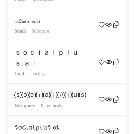
ₛₒcᵢₐₗₚₗᵤₛ.ₐᵢ
Small
Subscript
ｓｏｃｉａｌｐｌｕ
ｓ.ａｉ
Cool
spacing
⒮⒪⒞⒤⒜⒧⒫⒧⒰⒮.⒜⒤
Wrappers
Parenthesis
รσ૮เαℓρℓµร.αเ