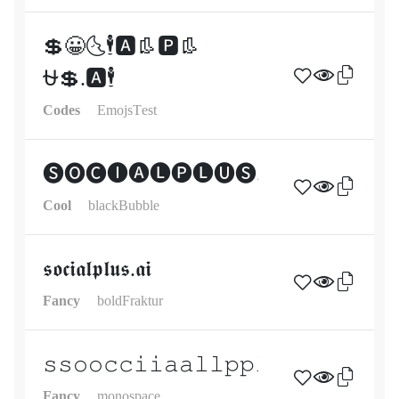
💲😀🌜🕴🅰👢🅿👢
⛎💲.🅰🕴
Codes
EmojsTest
🅢🅞🅒🅘🅐🅛🅟🅛🅤🅢.🅐🅘
Cool
blackBubble
𝖘𝖔𝖈𝖎𝖆𝖑𝖕𝖑𝖚𝖘.𝖆𝖎
Fancy
boldFraktur
𝚜𝚜𝚘𝚘𝚌𝚌𝚒𝚒𝚊𝚊𝚕𝚕𝚙𝚙𝚕𝚕𝚞𝚞𝚜𝚜..𝚊𝚊
Fancy
monospace