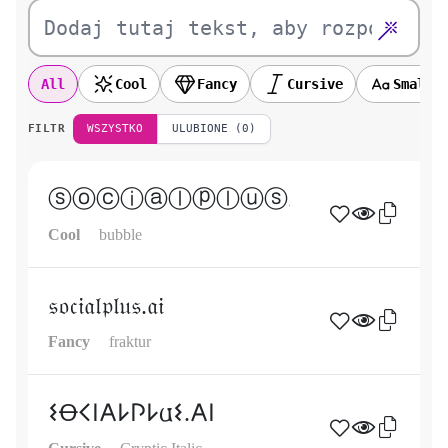
All
Cool
Fancy
Cursive
Small
FILTR
WSZYSTKO
ULUBIONE (0)
ⓢⓞⓒⓘⓐⓛⓟⓛⓤⓢ.ⓐⓘ
Cool
bubble
𝔰𝔬𝔠𝔦𝔞𝔩𝔭𝔩𝔲𝔰.𝔞𝔦
Fancy
fraktur
𐌔Ꝋ𐌂𐌉𐌀𐌋𐌐𐌋𐌵𐌔.𐌀𐌉