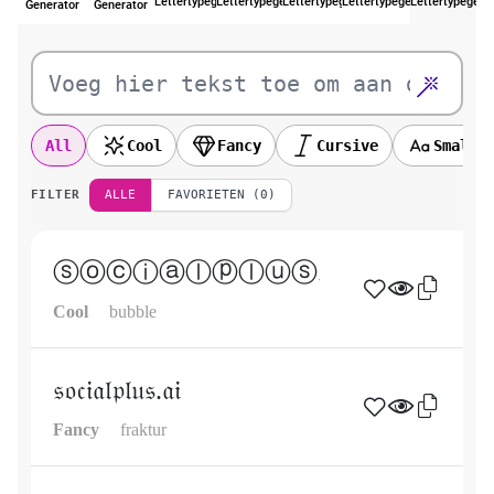
Lettertypegenerator
Lettertypegenerator
Lettertypegenerator
Lettertypegenerator
Lettertypegene
Generator
Generator
All
Cool
Fancy
Cursive
Small
FILTER
ALLE
FAVORIETEN (0)
ⓢⓞⓒⓘⓐⓛⓟⓛⓤⓢ.ⓐⓘ
Cool
bubble
𝔰𝔬𝔠𝔦𝔞𝔩𝔭𝔩𝔲𝔰.𝔞𝔦
Fancy
fraktur