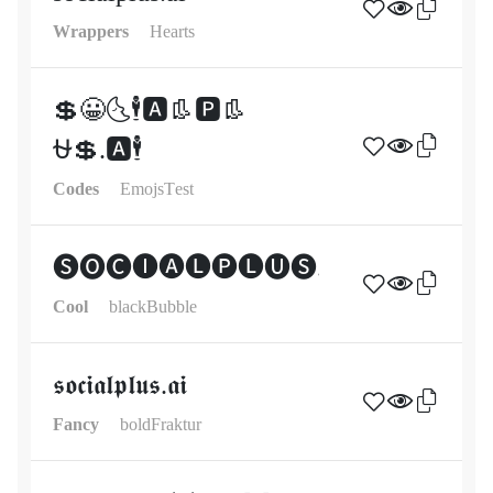
Wrappers
Hearts
💲😀🌜🕴🅰👢🅿👢
⛎💲.🅰🕴
Codes
EmojsTest
🅢🅞🅒🅘🅐🅛🅟🅛🅤🅢.🅐🅘
Cool
blackBubble
𝖘𝖔𝖈𝖎𝖆𝖑𝖕𝖑𝖚𝖘.𝖆𝖎
Fancy
boldFraktur