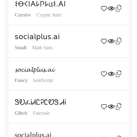
𐌔Ꝋ𐌂𐌉𐌀𐌋𐌐𐌋𐌵𐌔.𐌀𐌉
Cursive
Cryptic Italic
𝗌𝗈𝖼𝗂𝖺𝗅𝗉𝗅𝗎𝗌.𝖺𝗂
Small
Math Sans
𝓼𝓸𝓬𝓲𝓪𝓵𝓹𝓵𝓾𝓼.𝓪𝓲
Fancy
boldScript
ᏕᎧፈᎥᏗᏝᎮᏝᏬᏕ.ᏗᎥ
Glitch
Fairytale
socialplus.ai