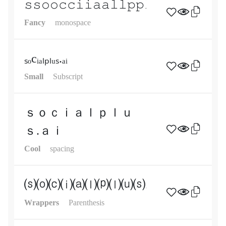
𝚜𝚜𝚘𝚘𝚌𝚌𝚒𝚒𝚊𝚊𝚕𝚕𝚙𝚙𝚕𝚕𝚞𝚞𝚜𝚜..𝚊𝚊
Fancy
monospace
ₛₒcᵢₐₗₚₗᵤₛ.ₐᵢ
Small
Subscript
ｓｏｃｉａｌｐｌｕ
ｓ.ａｉ
Cool
spacing
⒮⒪⒞⒤⒜⒧⒫⒧⒰⒮.⒜⒤
Wrappers
Parenthesis