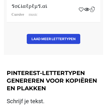
รσ૮เαℓρℓµร.αเ
Cursive
music
LAAD MEER LETTERTYPEN
PINTEREST-LETTERTYPEN
GENEREREN VOOR KOPIËREN
EN PLAKKEN
Schrijf je tekst.