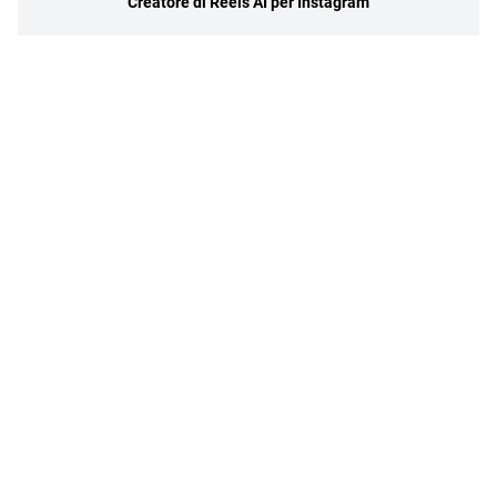
Creatore di Reels AI per Instagram
Politica sulla privacy
Termini di servizio
@SocialPlus Inc 2024 Tutti i diritti riservati.