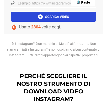
Paste
Esempio: https://www.instagram.com/reel/BnCssnxHOBv/
SCARICA VIDEO
Usato
2304
volte oggi.
Instagram™ è un marchio di Meta Platforms, Inc. Non
siamo affiliati a Instagram™ e non ospitiamo alcun contenuto di
Instagram. Tutti i diritti appartengono ai rispettivi proprietari.
PERCHÉ SCEGLIERE IL
NOSTRO STRUMENTO DI
DOWNLOAD VIDEO
INSTAGRAM?