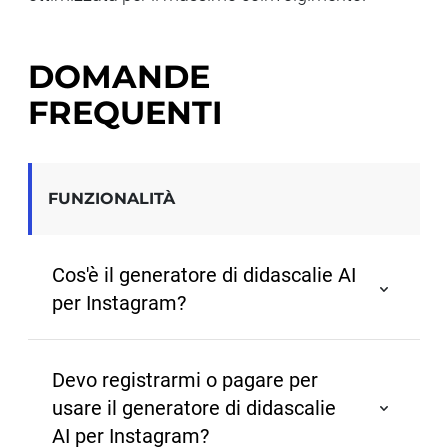
DOMANDE
FREQUENTI
FUNZIONALITÀ
Cos'è il generatore di didascalie AI
per Instagram?
Il nostro generatore di didascalie AI per 
Instagram è uno strumento completamente 
Devo registrarmi o pagare per
gratuito che ti aiuta a creare rapidamente 
usare il generatore di didascalie
didascalie accattivanti e creative per i tuoi post 
su Instagram. Non è richiesta alcuna iscrizione o 
AI per Instagram?